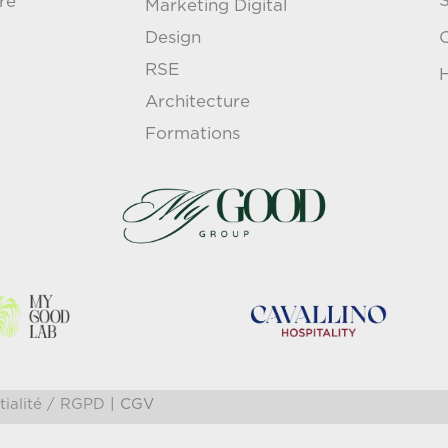
S
re
Marketing Digital
Design
RSE
H
Architecture
Formations
tialité / RGPD
| CG